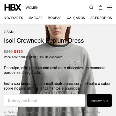
WOMEN
NOVIDADES
MARCAS
ROUPAS
CALÇADOS
ACESSÓRIOS
GANNI
Isoli Crewneck Peplum Dress
$240
$110
Você economiza: $130 (54% de desconto)
Desculpe, este produto não está mais disponível no momento
porque está esgotado.
Insira seu endereço de e-mail abaixo para ser o primeiro a saber
sobre nossos últimos lançamentos e anúncios.
Inscrever-Se
Ao Se Inscrever, Você Concorda Com Nossos
Termos De Uso
E
Política De
Privacidade
.