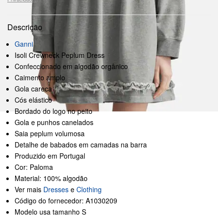
Descrição
Ganni
Isoli Crewneck Peplum Dress
Confeccionado em algodão orgânico
Caimento amplo
Gola careca
Cós elástico
Bordado do logo no peito
Gola e punhos canelados
Saia peplum volumosa
Detalhe de babados em camadas na barra
Produzido em Portugal
Cor: Paloma
Material: 100% algodão
Ver mais
Dresses
e
Clothing
Código do fornecedor: A1030209
Modelo usa tamanho S