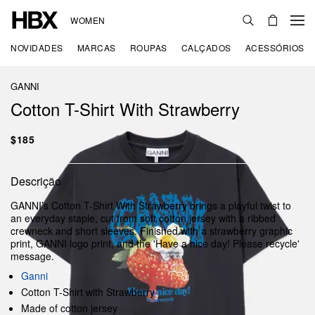
WOMEN
NOVIDADES
MARCAS
ROUPAS
CALÇADOS
ACESSÓRIOS
GANNI
Cotton T-Shirt With Strawberry
$185
Descrição
GANNI’s Cotton T-Shirt With Strawberry brings a playful twist to
an everyday staple, cut from soft cotton jersey with a ribbed
crewneck and short sleeves. Finished with a strawberry graphic
print, GANNI logo print, and the 'Have a nice day! Please recycle'
message.
Ganni
Cotton T-Shirt with Strawberry
Made of cotton jersey