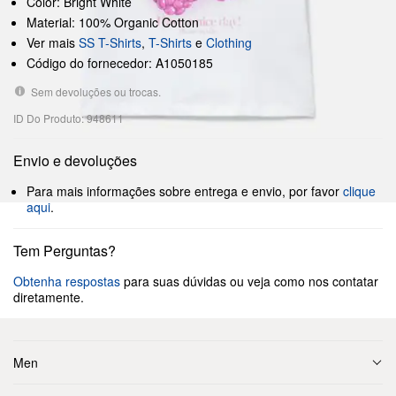
Color: Bright White
Material: 100% Organic Cotton
Ver mais
SS T-Shirts
,
T-Shirts
e
Clothing
Código do fornecedor: A1050185
Sem devoluções ou trocas.
ID Do Produto: 948611
Envio e devoluções
Para mais informações sobre entrega e envio, por favor
clique
aqui
.
Tem Perguntas?
Obtenha respostas
para suas dúvidas ou veja como nos contatar
diretamente.
Men