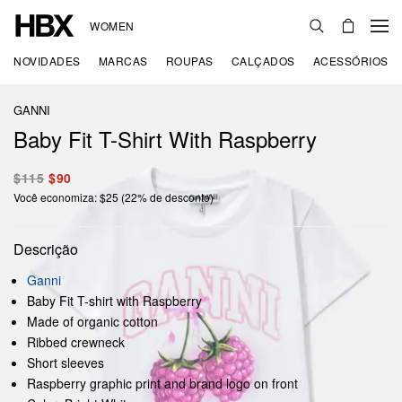
WOMEN
NOVIDADES
MARCAS
ROUPAS
CALÇADOS
ACESSÓRIOS
GANNI
Baby Fit T-Shirt With Raspberry
$115
$90
Você economiza: $25 (22% de desconto)
Descrição
Ganni
Baby Fit T-shirt with Raspberry
Made of organic cotton
Ribbed crewneck
Short sleeves
Raspberry graphic print and brand logo on front