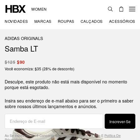
WOMEN
NOVIDADES
MARCAS
ROUPAS
CALÇADOS
ACESSÓRIOS
ADIDAS ORIGINALS
Samba LT
$125
$90
Você economiza: $35 (28% de desconto)
Desculpe, este produto não está mais disponível no momento
porque está esgotado.
Insira seu endereço de e-mail abaixo para ser o primeiro a saber
sobre nossos últimos lançamentos e anúncios.
Inscrever-Se
Ao Se Inscrever, Você Concorda Com Nossos
Termos De Uso
E
Política De
Privacidade
.