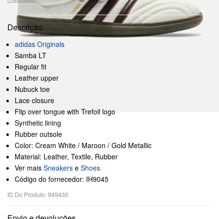
Descrição
adidas Originals
Samba LT
Regular fit
Leather upper
Nubuck toe
Lace closure
Flip over tongue with Trefoil logo
Synthetic lining
Rubber outsole
Color: Cream White / Maroon / Gold Metallic
Material: Leather, Textile, Rubber
Ver mais
Sneakers
e
Shoes
Código do fornecedor: IH9045
ID Do Produto: 949430
Envio e devoluções