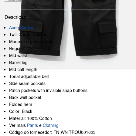
Descrição
Acne Studios
Twill Cargo Trousers
Made of organic cotton
Regular fit
Mid waist
Barrel leg
Mid-calf length
Tonal adjustable belt
Side seam pockets
Patch pockets with invisible snap buttons
Back welt pocket
Folded hem
Color: Black
Material: 100% Cotton
Ver mais
Pants
e
Clothing
Código do fornecedor: FN-WN-TROU001623