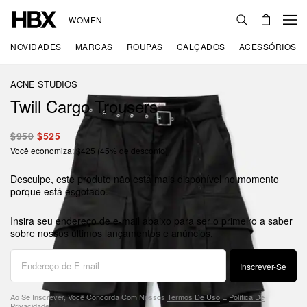
WOMEN
NOVIDADES
MARCAS
ROUPAS
CALÇADOS
ACESSÓRIOS
ACNE STUDIOS
Twill Cargo Trousers
$950
$525
Você economiza: $425 (45% de desconto)
Desculpe, este produto não está mais disponível no momento
porque está esgotado.
Insira seu endereço de e-mail abaixo para ser o primeiro a saber
sobre nossos últimos lançamentos e anúncios.
Inscrever-Se
Ao Se Inscrever, Você Concorda Com Nossos
Termos De Uso
E
Política De
Privacidade
.