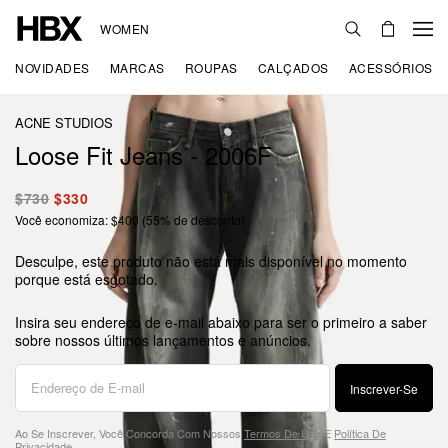
WOMEN
NOVIDADES
MARCAS
ROUPAS
CALÇADOS
ACESSÓRIOS
ACNE STUDIOS
Loose Fit Jeans - 2006F
$730
$330
Você economiza: $400 (55% de desconto)
Desculpe, este produto não está mais disponível no momento
porque está esgotado.
Insira seu endereço de e-mail abaixo para ser o primeiro a saber
sobre nossos últimos lançamentos e anúncios.
Inscrever-Se
Ao Se Inscrever, Você Concorda Com Nossos
Termos De Uso
E
Política De
Privacidade
.