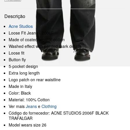
Descrição
Acne Studios
Loose Fit Jeans - 2006F
Made of coated organic cotton
Washed effect with painted mark details
Loose fit
Button fly
5-pocket design
Extra long length
Logo patch on rear waistline
Made in Italy
Color: Black
Material: 100% Cotton
Ver mais
Jeans
e
Clothing
Código do fornecedor: ACNE STUDIOS 2006F BLACK
TRAFALGAR
Model wears size 26