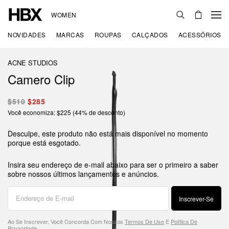
WOMEN
NOVIDADES
MARCAS
ROUPAS
CALÇADOS
ACESSÓRIOS
ACNE STUDIOS
Camero Clip
$510
$285
Você economiza: $225 (44% de desconto)
Desculpe, este produto não está mais disponível no momento
porque está esgotado.
Insira seu endereço de e-mail abaixo para ser o primeiro a saber
sobre nossos últimos lançamentos e anúncios.
Inscrever-Se
Ao Se Inscrever, Você Concorda Com Nossos
Termos De Uso
E
Política De
Privacidade
.