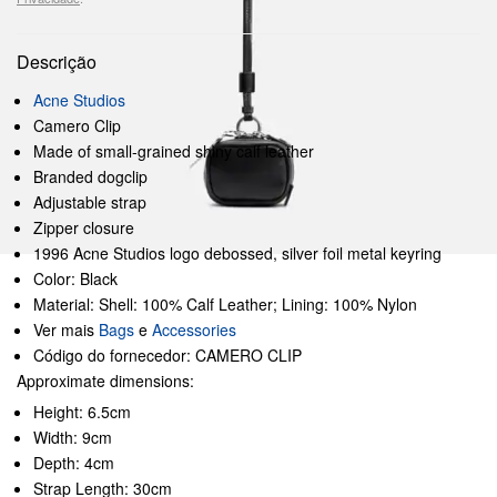
Descrição
Acne Studios
Camero Clip
Made of small-grained shiny calf leather
Branded dogclip
Adjustable strap
Zipper closure
1996 Acne Studios logo debossed, silver foil metal keyring
Color: Black
Material: Shell: 100% Calf Leather; Lining: 100% Nylon
Ver mais
Bags
e
Accessories
Código do fornecedor: CAMERO CLIP
Approximate dimensions:
Height: 6.5cm
Width: 9cm
Depth: 4cm
Strap Length: 30cm