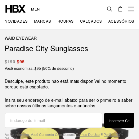
MEN
NOVIDADES
MARCAS
ROUPAS
CALÇADOS
ACESSÓRIOS
WAID EYEWEAR
Paradise City Sunglasses
$190
$95
Você economiza: $95 (50% de desconto)
Desculpe, este produto não está mais disponível no momento
porque está esgotado.
Insira seu endereço de e-mail abaixo para ser o primeiro a saber
sobre nossos últimos lançamentos e anúncios.
Inscrever-Se
Ao Se Inscrever, Você Concorda Com Nossos
Termos De Uso
E
Política De
Privacidade
.