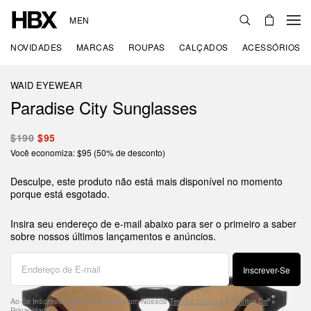
MEN
NOVIDADES
MARCAS
ROUPAS
CALÇADOS
ACESSÓRIOS
WAID EYEWEAR
Paradise City Sunglasses
$190
$95
Você economiza: $95 (50% de desconto)
Desculpe, este produto não está mais disponível no momento
porque está esgotado.
Insira seu endereço de e-mail abaixo para ser o primeiro a saber
sobre nossos últimos lançamentos e anúncios.
Inscrever-Se
Ao Se Inscrever, Você Concorda Com Nossos
Termos De Uso
E
Política De
Privacidade
.