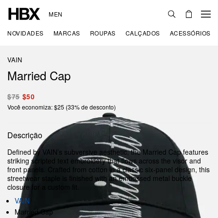
MEN
NOVIDADES
MARCAS
ROUPAS
CALÇADOS
ACESSÓRIOS
VAIN
Married Cap
$75
$50
Você economiza: $25 (33% de desconto)
Descrição
Defined by VAIN’s subversive aesthetic, the Married Cap features
striking scripted text embroidery that flows across the visor and
front panels. Crafted from cotton in a classic six-panel design, this
streetwear staple is finished with an embossed metal buckle
closure for a custom fit.
VAIN
Married Cap