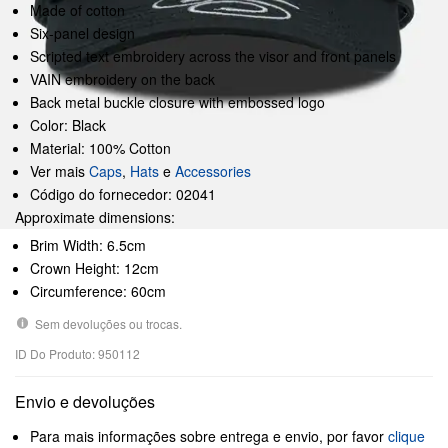
Made of cotton
Six-panel design
Scripted text embroidery across the visor and front panels
VAIN embroidery on the back
Back metal buckle closure with embossed logo
Color: Black
Material: 100% Cotton
Ver mais
Caps
,
Hats
e
Accessories
Código do fornecedor: 02041
Approximate dimensions:
Brim Width: 6.5cm
Crown Height: 12cm
Circumference: 60cm
Sem devoluções ou trocas.
ID Do Produto: 950112
Envio e devoluções
Para mais informações sobre entrega e envio, por favor
clique