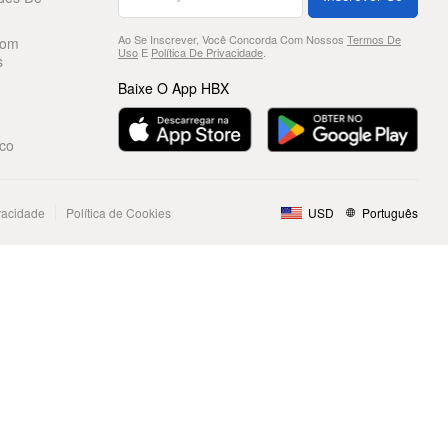
Ao Se Inscrever, Você Concorda Com Nossos
Termos De
Com
Uso
E
Política De Privacidade
.
s
Baixe O App HBX
co
ivacidade
Política de Cookies
USD
Português