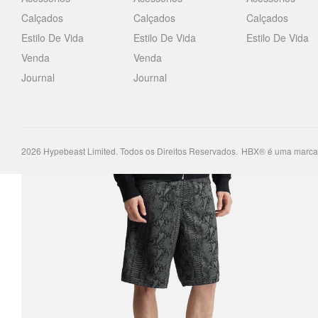
Calçados
Calçados
Calçados
Estilo De Vida
Estilo De Vida
Estilo De Vida
Venda
Venda
Journal
Journal
2026
Hypebeast Limited
. Todos os Direitos Reservados.
HBX® é uma marca 