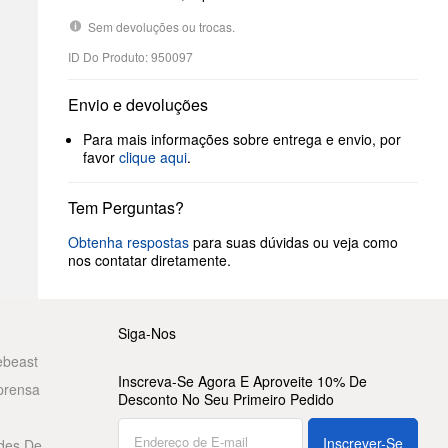
Sem devoluções ou trocas.
ID Do Produto: 950097
Envio e devoluções
Para mais informações sobre entrega e envio, por
favor
clique aqui
.
Tem Perguntas?
Obtenha respostas
para suas dúvidas ou veja como
nos contatar diretamente.
Siga-Nos
ebeast
Inscreva-Se Agora E Aproveite 10% De
prensa
Desconto No Seu Primeiro Pedido
Inscrever-Se
des De