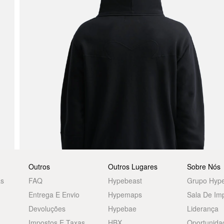
Outros
Outros Lugares
Sobre Nós
as
FAQ
Hypebeast
Grupo Hyp
Entrega E Envio
Hypemaps
Sala De Im
Devoluções
Hypebae
Liderança
Impostos E Taxas
HBX
Oportunida