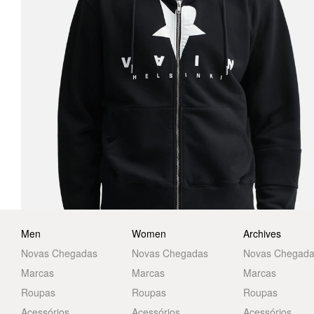
Men
Women
Archives
Novas Chegadas
Novas Chegadas
Novas Chegad
Marcas
Marcas
Marcas
Roupas
Roupas
Roupas
Acessórios
Acessórios
Acessórios