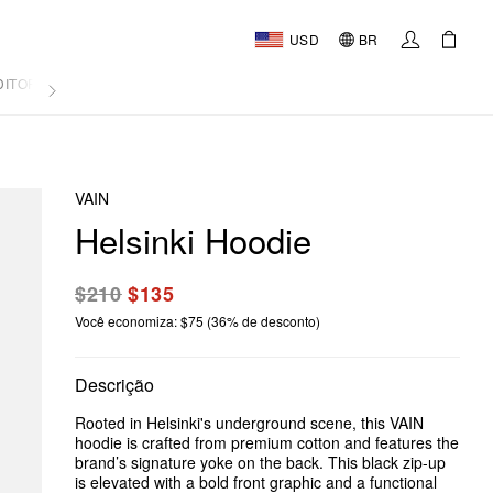
USD
BR
DITORIAL
VAIN
Helsinki Hoodie
$210
$135
Você economiza: $75 (36% de desconto)
Descrição
Rooted in Helsinki's underground scene, this VAIN
hoodie is crafted from premium cotton and features the
brand’s signature yoke on the back. This black zip-up
is elevated with a bold front graphic and a functional