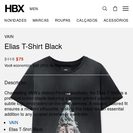
MEN
NOVIDADES
MARCAS
ROUPAS
CALÇADOS
ACESSÓRIOS
VAIN
Elias T-Shirt Black
$115
$75
Você economiza: $40 (35% de desconto)
Descrição
Channelling VAIN’s distinct Finnish aesthetic, the Elias T-Shirt is a
premium cotton staple featuring a screen-printed graphic and
subtle logo embroidery on the short sleeves. A relaxed, tailored fit
ensures a modern silhouette, making this black tee an essential
addition to any curated streetwear wardrobe.
VAIN
Elias T-Shirt Black