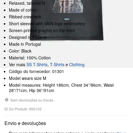
Relaxed, tailored fit
Made of cotton
Ribbed crewneck
Short sleeves with VAIN logo embroidery
Screen-printed graphic on the front
Designed in Finland
Made in Portugal
Color: Black
Material: 100% Cotton
Ver mais
SS T-Shirts
,
T-Shirts
e
Clothing
Código do fornecedor: 01301
Model wears size M
Model measures: Height 186cm, Chest 34”/86cm, Waist
28”/71cm, Hip 36”/91cm
Sem devoluções ou trocas.
ID Do Produto: 950103
Envio e devoluções