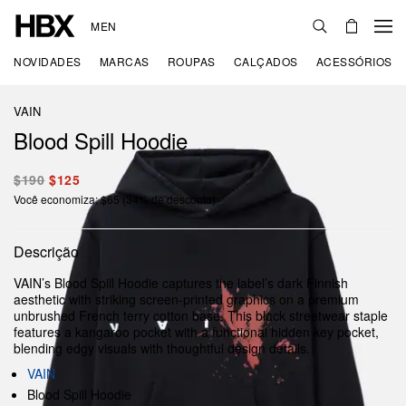
MEN
NOVIDADES
MARCAS
ROUPAS
CALÇADOS
ACESSÓRIOS
VAIN
Blood Spill Hoodie
$190
$125
Você economiza: $65 (34% de desconto)
Descrição
VAIN’s Blood Spill Hoodie captures the label’s dark Finnish
aesthetic with striking screen-printed graphics on a premium
unbrushed French terry cotton base. This black streetwear staple
features a kangaroo pocket with a functional hidden key pocket,
blending edgy visuals with thoughtful design details.
VAIN
Blood Spill Hoodie