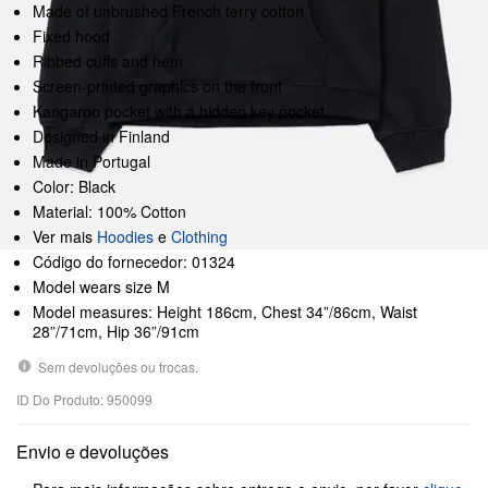
Made of unbrushed French terry cotton
Fixed hood
Ribbed cuffs and hem
Screen-printed graphics on the front
Kangaroo pocket with a hidden key pocket
Designed in Finland
Made in Portugal
Color: Black
Material: 100% Cotton
Ver mais
Hoodies
e
Clothing
Código do fornecedor: 01324
Model wears size M
Model measures: Height 186cm, Chest 34”/86cm, Waist
28”/71cm, Hip 36”/91cm
Sem devoluções ou trocas.
ID Do Produto: 950099
Envio e devoluções