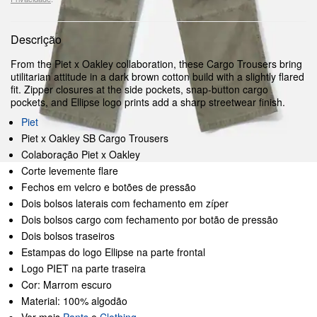
Descrição
From the Piet x Oakley collaboration, these Cargo Trousers bring
utilitarian attitude in a dark brown cotton build with a slightly flared
fit. Zipper closures at the side pockets, snap-button cargo
pockets, and Ellipse logo prints add a sharp streetwear finish.
Piet
Piet x Oakley SB Cargo Trousers
Colaboração Piet x Oakley
Corte levemente flare
Fechos em velcro e botões de pressão
Dois bolsos laterais com fechamento em zíper
Dois bolsos cargo com fechamento por botão de pressão
Dois bolsos traseiros
Estampas do logo Ellipse na parte frontal
Logo PIET na parte traseira
Cor: Marrom escuro
Material: 100% algodão