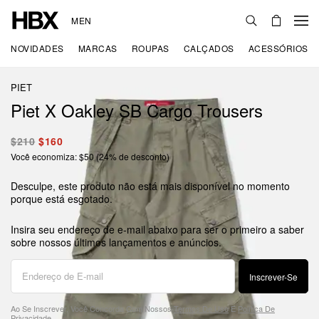
MEN
NOVIDADES
MARCAS
ROUPAS
CALÇADOS
ACESSÓRIOS
PIET
Piet X Oakley SB Cargo Trousers
$210
$160
Você economiza: $50 (24% de desconto)
Desculpe, este produto não está mais disponível no momento
porque está esgotado.
Insira seu endereço de e-mail abaixo para ser o primeiro a saber
sobre nossos últimos lançamentos e anúncios.
Inscrever-Se
Ao Se Inscrever, Você Concorda Com Nossos
Termos De Uso
E
Política De
Privacidade
.