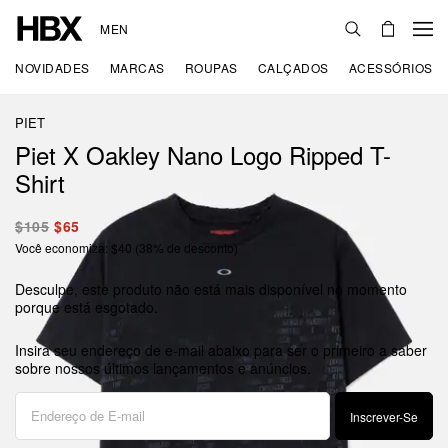
MEN
NOVIDADES
MARCAS
ROUPAS
CALÇADOS
ACESSÓRIOS
PIET
Piet X Oakley Nano Logo Ripped T-
Shirt
$105
$65
Você economiza: $40 (38% de desconto)
Desculpe, este produto não está mais disponível no momento
porque está esgotado.
Insira seu endereço de e-mail abaixo para ser o primeiro a saber
sobre nossos últimos lançamentos e anúncios.
Inscrever-Se