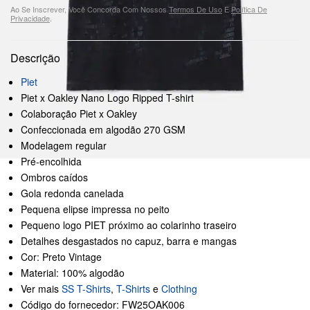
Ao Se Inscrever, Você Concorda Com Nossos
Termos De Uso
E
Política De
Privacidade
.
Descrição
Piet
Piet x Oakley Nano Logo Ripped T-shirt
Colaboração Piet x Oakley
Confeccionada em algodão 270 GSM
Modelagem regular
Pré-encolhida
Ombros caídos
Gola redonda canelada
Pequena elipse impressa no peito
Pequeno logo PIET próximo ao colarinho traseiro
Detalhes desgastados no capuz, barra e mangas
Cor: Preto Vintage
Material: 100% algodão
Ver mais
SS T-Shirts
,
T-Shirts
e
Clothing
Código do fornecedor: FW25OAK006