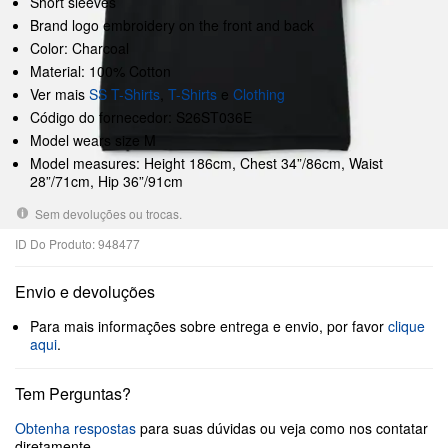
Short sleeves
Brand logo embroidery on the front and back
Color: Charcoal
Material: 100% Cotton
Ver mais
SS T-Shirts
,
T-Shirts
e
Clothing
Código do fornecedor: S26ST036E
Model wears size M
Model measures: Height 186cm, Chest 34”/86cm, Waist
28”/71cm, Hip 36”/91cm
Sem devoluções ou trocas.
ID Do Produto: 948477
Envio e devoluções
Para mais informações sobre entrega e envio, por favor
clique
aqui
.
Tem Perguntas?
Obtenha respostas
para suas dúvidas ou veja como nos contatar
diretamente.