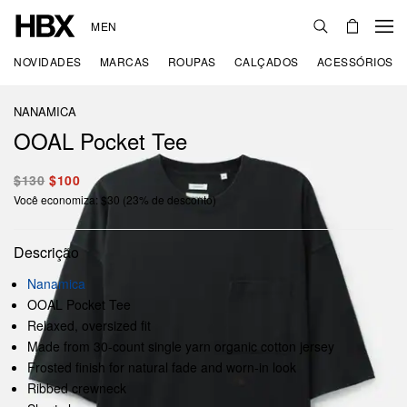
MEN
NOVIDADES
MARCAS
ROUPAS
CALÇADOS
ACESSÓRIOS
NANAMICA
OOAL Pocket Tee
$130
$100
Você economiza: $30 (23% de desconto)
Descrição
Nanamica
OOAL Pocket Tee
Relaxed, oversized fit
Made from 30-count single yarn organic cotton jersey
Frosted finish for natural fade and worn-in look
Ribbed crewneck