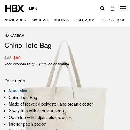
MEN
NOVIDADES
MARCAS
ROUPAS
CALÇADOS
ACESSÓRIOS
NANAMICA
Chino Tote Bag
$85
$60
Você economiza: $25 (29% de desconto)
Descrição
Nanamica
Chino Tote Bag
Made of recycled polyester and organic cotton
2-way tote with shoulder strap
Open top with adjustable drawcord
Interior patch pocket