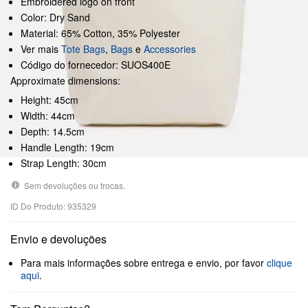
Embroidered logo on front
Color: Dry Sand
Material: 65% Cotton, 35% Polyester
Ver mais
Tote Bags
,
Bags
e
Accessories
Código do fornecedor: SUOS400E
Approximate dimensions:
Height: 45cm
Width: 44cm
Depth: 14.5cm
Handle Length: 19cm
Strap Length: 30cm
Sem devoluções ou trocas.
ID Do Produto: 935329
Envio e devoluções
Para mais informações sobre entrega e envio, por favor
clique
aqui
.