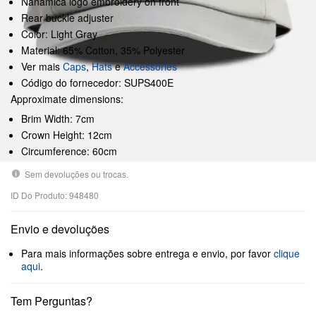
Nanamica logo embroidery on front
Rear buckle adjuster
Color: Light Gray
Material: 65% Cotton, 35% Polyester
Ver mais
Caps
,
Hats
e
Accessories
Código do fornecedor: SUPS400E
Approximate dimensions:
Brim Width: 7cm
Crown Height: 12cm
Circumference: 60cm
Sem devoluções ou trocas.
ID Do Produto: 948480
Envio e devoluções
Para mais informações sobre entrega e envio, por favor
clique
aqui
.
Tem Perguntas?