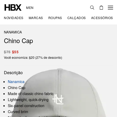
MEN
NOVIDADES
MARCAS
ROUPAS
CALÇADOS
ACESSÓRIOS
NANAMICA
Chino Cap
$75
$55
Você economiza: $20 (27% de desconto)
Descrição
Nanamica
Chino Cap
Made of classic chino fabric
Lightweight, quick-drying
Six-panel construction
Curved brim