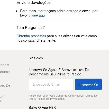
Envio e devoluções
Para mais informações sobre entrega e envio, por
favor
clique aqui
.
Tem Perguntas?
Obtenha respostas
para suas dúvidas ou veja como
nos contatar diretamente.
Siga-Nos
ebeast
Inscreva-Se Agora E Aproveite 10% De
prensa
Desconto No Seu Primeiro Pedido
Inscrever-Se
des De
Ao Se Inscrever, Você Concorda Com Nossos
Termos De
Com
Uso
E
Política De Privacidade
.
s
Baixe O App HBX