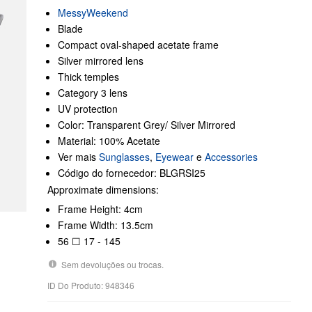
MessyWeekend
Blade
Compact oval-shaped acetate frame
Silver mirrored lens
Thick temples
Category 3 lens
UV protection
Color: Transparent Grey/ Silver Mirrored
Material: 100% Acetate
Ver mais
Sunglasses
,
Eyewear
e
Accessories
Código do fornecedor: BLGRSI25
Approximate dimensions:
Frame Height: 4cm
Frame Width: 13.5cm
56 ☐ 17 - 145
Sem devoluções ou trocas.
ID Do Produto: 948346