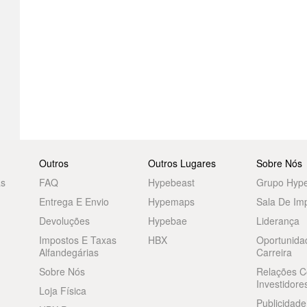
Outros
Outros Lugares
Sobre Nós
as
FAQ
Hypebeast
Grupo Hyp
Entrega E Envio
Hypemaps
Sala De Im
Devoluções
Hypebae
Liderança
Impostos E Taxas
HBX
Oportunida
Alfandegárias
Carreira
Sobre Nós
Relações 
Investidore
Loja Física
Publicidade