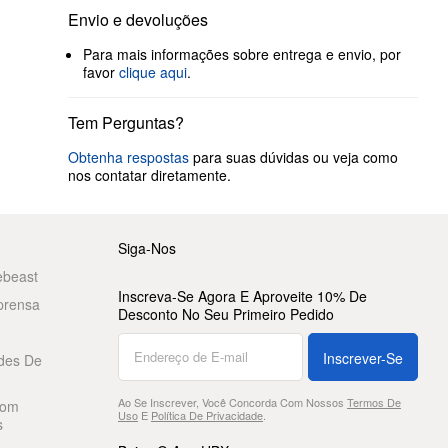
Envio e devoluções
Para mais informações sobre entrega e envio, por
favor
clique aqui
.
Tem Perguntas?
Obtenha respostas
para suas dúvidas ou veja como
nos contatar diretamente.
Siga-Nos
ebeast
Inscreva-Se Agora E Aproveite 10% De
prensa
Desconto No Seu Primeiro Pedido
Inscrever-Se
des De
Ao Se Inscrever, Você Concorda Com Nossos
Termos De
Com
Uso
E
Política De Privacidade
.
s