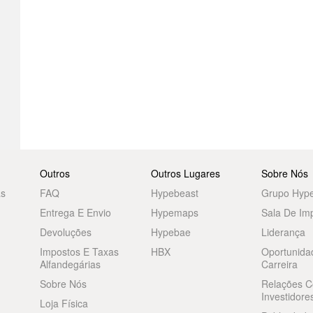
Outros
Outros Lugares
Sobre Nós
as
FAQ
Hypebeast
Grupo Hyp
Entrega E Envio
Hypemaps
Sala De Im
Devoluções
Hypebae
Liderança
Impostos E Taxas
HBX
Oportunida
Alfandegárias
Carreira
Sobre Nós
Relações 
Investidore
Loja Física