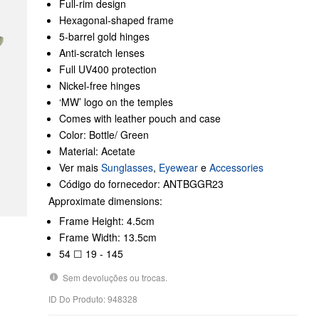
Full-rim design
Hexagonal-shaped frame
5-barrel gold hinges
Anti-scratch lenses
Full UV400 protection
Nickel-free hinges
‘MW’ logo on the temples
Comes with leather pouch and case
Color: Bottle/ Green
Material: Acetate
Ver mais
Sunglasses
,
Eyewear
e
Accessories
Código do fornecedor: ANTBGGR23
Approximate dimensions:
Frame Height: 4.5cm
Frame Width: 13.5cm
54 ☐ 19 - 145
Sem devoluções ou trocas.
ID Do Produto: 948328