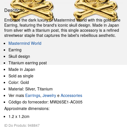
Descrição
Embrace the dark luxury of Mastermind World with this gold-tone
Earring, featuring the brand's iconic skull design. Made in Japan
from silver with a titanium post, this single accessory is a refined
streetwear staple that captures the label's rebellious aesthetic.
Mastermind World
Earring
Skull design
Titanium earring post
Made in Japan
Sold as single
Color: Gold
Material: Silver, Titanium
Ver mais
Earrings
,
Jewelry
e
Accessories
Código do fornecedor: MW26SE1-AC005
Approximate dimensions:
1.2 x 1.2cm
ID Do Produto: 948847