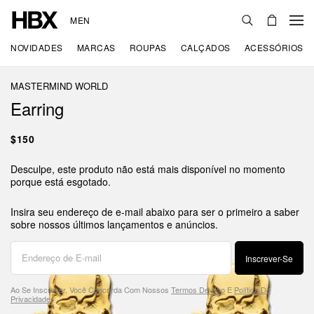
MEN
NOVIDADES
MARCAS
ROUPAS
CALÇADOS
ACESSÓRIOS
MASTERMIND WORLD
Earring
$150
Desculpe, este produto não está mais disponível no momento
porque está esgotado.
Insira seu endereço de e-mail abaixo para ser o primeiro a saber
sobre nossos últimos lançamentos e anúncios.
Inscrever-Se
Ao Se Inscrever, Você Concorda Com Nossos
Termos De Uso
E
Política De
Privacidade
.