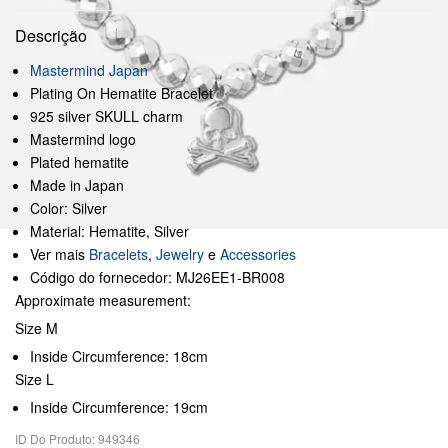
Descrição
Mastermind Japan
Plating On Hematite Bracelet
925 silver SKULL charm
Mastermind logo
Plated hematite
Made in Japan
Color: Silver
Material: Hematite, Silver
Ver mais
Bracelets
,
Jewelry
e
Accessories
Código do fornecedor: MJ26EE1-BR008
Approximate measurement:
Size M
Inside Circumference: 18cm
Size L
Inside Circumference: 19cm
ID Do Produto: 949346