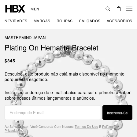
MEN
NOVIDADES
MARCAS
ROUPAS
CALÇADOS
ACESSÓRIOS
MASTERMIND JAPAN
Plating On Hematite Bracelet
$345
Desculpe, este produto não está mais disponível no momento
porque está esgotado.
Insira seu endereço de e-mail abaixo para ser o primeiro a saber
sobre nossos últimos lançamentos e anúncios.
Inscrever-Se
Ao Se Inscrever, Você Concorda Com Nossos
Termos De Uso
E
Política De
Privacidade
.