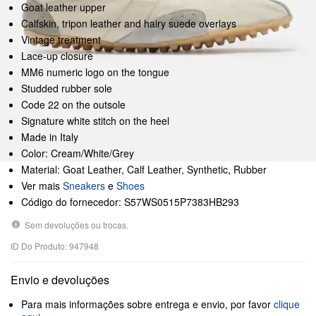
Goat leather upper
Calfskin, tripon leather and hairy suede overlays
Vintage treatment
Lace-up closure
MM6 numeric logo on the tongue
Studded rubber sole
Code 22 on the outsole
Signature white stitch on the heel
Made in Italy
Color: Cream/White/Grey
Material: Goat Leather, Calf Leather, Synthetic, Rubber
Ver mais
Sneakers
e
Shoes
Código do fornecedor: S57WS0515P7383HB293
Sem devoluções ou trocas.
ID Do Produto: 947948
Envio e devoluções
Para mais informações sobre entrega e envio, por favor
clique