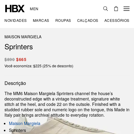
MEN
NOVIDADES
MARCAS
ROUPAS
CALÇADOS
ACESSÓRIOS
MAISON MARGIELA
Sprinters
$890
$665
Você economiza: $225 (25% de desconto)
Descrição
The MM6 Maison Margiela Sprinters channel the house’s
deconstructed edge with a vintage treatment, signature white
stitch at the heel, and code 22 on the outsole. Finished with a
studded rubber sole and numeric logo on the tongue, this Made in
Italy pair brings archival attitude to everyday rotation.
Maison Margiela
Sprinters