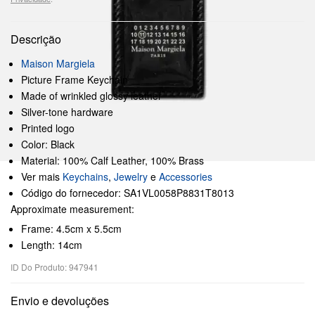
Descrição
Maison Margiela
Picture Frame Keychain
Made of wrinkled glossy leather
Silver-tone hardware
Printed logo
Color: Black
Material: 100% Calf Leather, 100% Brass
Ver mais
Keychains
,
Jewelry
e
Accessories
Código do fornecedor: SA1VL0058P8831T8013
Approximate measurement:
Frame: 4.5cm x 5.5cm
Length: 14cm
ID Do Produto: 947941
Envio e devoluções