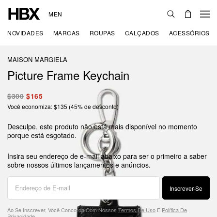
MEN
NOVIDADES
MARCAS
ROUPAS
CALÇADOS
ACESSÓRIOS
MAISON MARGIELA
Picture Frame Keychain
$300
$165
Você economiza: $135 (45% de desconto)
Desculpe, este produto não está mais disponível no momento
porque está esgotado.
Insira seu endereço de e-mail abaixo para ser o primeiro a saber
sobre nossos últimos lançamentos e anúncios.
Inscrever-Se
Ao Se Inscrever, Você Concorda Com Nossos
Termos De Uso
E
Política De
Privacidade
.