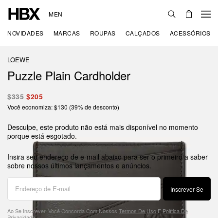
MEN
NOVIDADES
MARCAS
ROUPAS
CALÇADOS
ACESSÓRIOS
LOEWE
Puzzle Plain Cardholder
$335
$205
Você economiza: $130 (39% de desconto)
Desculpe, este produto não está mais disponível no momento
porque está esgotado.
Insira seu endereço de e-mail abaixo para ser o primeiro a saber
sobre nossos últimos lançamentos e anúncios.
Inscrever-Se
Ao Se Inscrever, Você Concorda Com Nossos
Termos De Uso
E
Política De
Privacidade
.