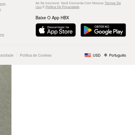
Ao Se Inscrever, Você Concorda Com Nossos
Termos De
Com
Uso
E
Política De Privacidade
.
s
Baixe O App HBX
co
ivacidade
Política de Cookies
USD
Português