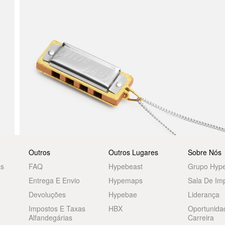
Outros
Outros Lugares
Sobre Nós
as
FAQ
Hypebeast
Grupo Hyp
Entrega E Envio
Hypemaps
Sala De Im
Devoluções
Hypebae
Liderança
Impostos E Taxas
HBX
Oportunida
Alfandegárias
Carreira