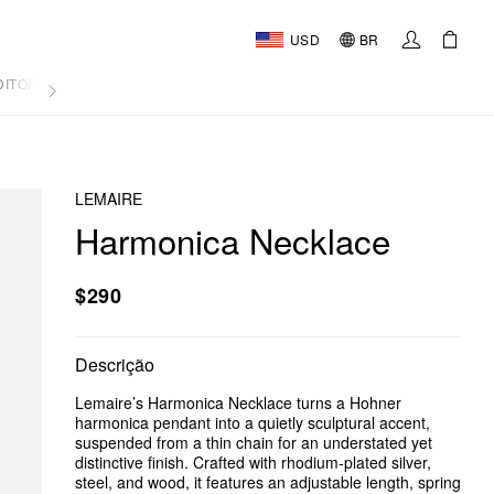
USD
BR
DITORIAL
LEMAIRE
Harmonica Necklace
$290
Descrição
Lemaire’s Harmonica Necklace turns a Hohner
harmonica pendant into a quietly sculptural accent,
suspended from a thin chain for an understated yet
distinctive finish. Crafted with rhodium-plated silver,
steel, and wood, it features an adjustable length, spring