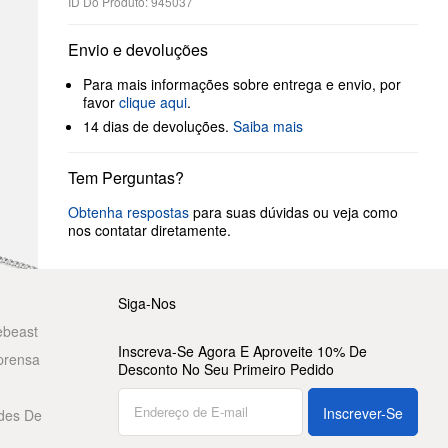
ID Do Produto: 945037
Envio e devoluções
Para mais informações sobre entrega e envio, por
favor
clique aqui
.
14 dias de devoluções.
Saiba mais
Tem Perguntas?
Obtenha respostas
para suas dúvidas ou veja como
nos contatar diretamente.
Siga-Nos
ebeast
Inscreva-Se Agora E Aproveite 10% De
prensa
Desconto No Seu Primeiro Pedido
Inscrever-Se
des De