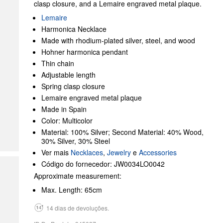
clasp closure, and a Lemaire engraved metal plaque.
Lemaire
Harmonica Necklace
Made with rhodium-plated silver, steel, and wood
Hohner harmonica pendant
Thin chain
Adjustable length
Spring clasp closure
Lemaire engraved metal plaque
Made in Spain
Color: Multicolor
Material: 100% Silver; Second Material: 40% Wood,
30% Silver, 30% Steel
Ver mais
Necklaces
,
Jewelry
e
Accessories
Código do fornecedor: JW0034LO0042
Approximate measurement:
Max. Length: 65cm
14 dias de devoluções.