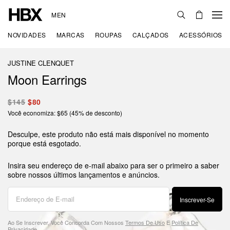
MEN
NOVIDADES
MARCAS
ROUPAS
CALÇADOS
ACESSÓRIOS
JUSTINE CLENQUET
Moon Earrings
$145
$80
Você economiza: $65 (45% de desconto)
Desculpe, este produto não está mais disponível no momento
porque está esgotado.
Insira seu endereço de e-mail abaixo para ser o primeiro a saber
sobre nossos últimos lançamentos e anúncios.
Inscrever-Se
Ao Se Inscrever, Você Concorda Com Nossos
Termos De Uso
E
Política De
Privacidade
.