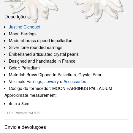
Descrição
Justine Clenquet
Moon Earrings
Made of brass dipped in palladium
Silver-tone rounded earrings
Embellished articulated crystal pearls
Designed and handmade in France
Color: Palladium
Material: Brass Dipped In Palladium, Crystal Pearl
Ver mais
Earrings
,
Jewelry
e
Accessories
Código do fornecedor: MOON EARRINGS PALLADIUM
Approximate measurement:
4cm x 3cm
ID Do Produto: 947068
Envio e devoluções