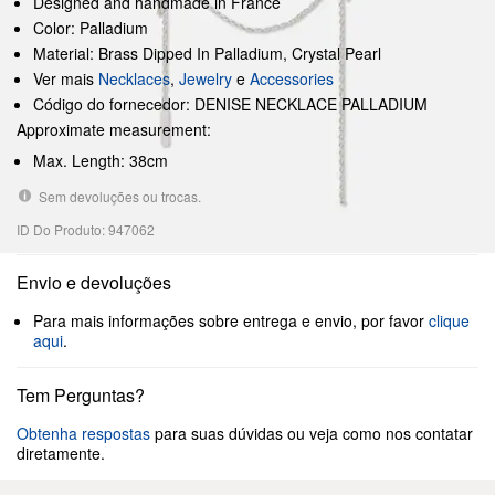
Designed and handmade in France
Color: Palladium
Material: Brass Dipped In Palladium, Crystal Pearl
Ver mais
Necklaces
,
Jewelry
e
Accessories
Código do fornecedor: DENISE NECKLACE PALLADIUM
Approximate measurement:
Max. Length: 38cm
Sem devoluções ou trocas.
ID Do Produto: 947062
Envio e devoluções
Para mais informações sobre entrega e envio, por favor
clique
aqui
.
Tem Perguntas?
Obtenha respostas
para suas dúvidas ou veja como nos contatar
diretamente.