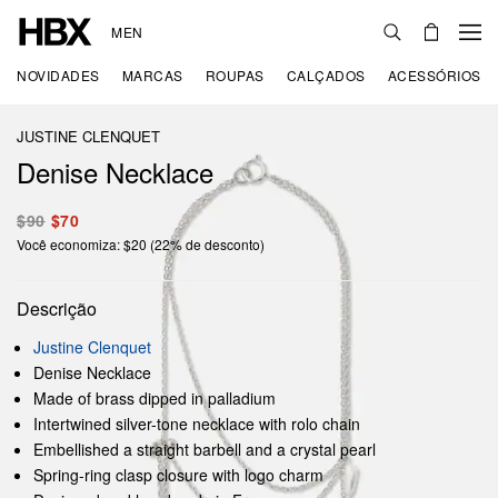
MEN
NOVIDADES
MARCAS
ROUPAS
CALÇADOS
ACESSÓRIOS
JUSTINE CLENQUET
Denise Necklace
$90
$70
Você economiza: $20 (22% de desconto)
Descrição
Justine Clenquet
Denise Necklace
Made of brass dipped in palladium
Intertwined silver-tone necklace with rolo chain
Embellished a straight barbell and a crystal pearl
Spring-ring clasp closure with logo charm