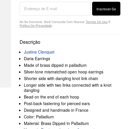
Inscrever-Se
Ao Se Inscrever, Você Concorda Com Nossos
Termos De Uso
E
Política De Privacidade
.
Descrição
Justine Clenquet
Daria Earrings
Made of brass dipped in palladium
Silver-tone mismatched open hoop earrings
Shorter side with dangling knot link chain
Longer side with two links connected with a knot
dangling
Bead on the end of each hoop
Post-back fastening for pierced ears
Designed and handmade in France
Color: Palladium
Material: Brass Dipped In Palladium