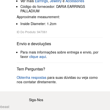
Ver mais
Earrings
,
Jewelry
e
Accessories
Código do fornecedor: DARIA EARRINGS
PALLADIUM
Approximate measurement:
Inside Diameter: 1.2cm
ID Do Produto: 947061
Envio e devoluções
Para mais informações sobre entrega e envio, por
favor
clique aqui
.
Tem Perguntas?
Obtenha respostas
para suas dúvidas ou veja como
nos contatar diretamente.
Siga-Nos
ebeast