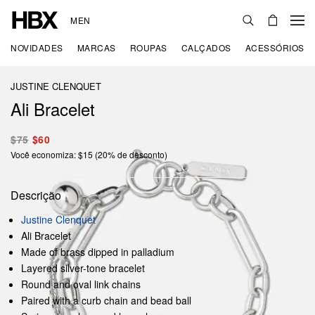
MEN
NOVIDADES
MARCAS
ROUPAS
CALÇADOS
ACESSÓRIOS
JUSTINE CLENQUET
Ali Bracelet
$75
$60
Você economiza: $15 (20% de desconto)
Descrição
Justine Clenquet
Ali Bracelet
Made of brass dipped in palladium
Layered silver-tone bracelet
Round and oval link chains
Paired with a curb chain and bead ball