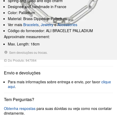
Spring-ring clasp and logo charm
Designed and handmade in France
Color: Palladium
Material: Brass Dipped In Palladium
Ver mais
Bracelets
,
Jewelry
e
Accessories
Código do fornecedor: ALI BRACELET PALLADIUM
Approximate measurement:
Max. Length: 18cm
Sem devoluções ou trocas.
ID Do Produto: 947064
Envio e devoluções
Para mais informações sobre entrega e envio, por favor
clique
aqui
.
Tem Perguntas?
Obtenha respostas
para suas dúvidas ou veja como nos contatar
diretamente.