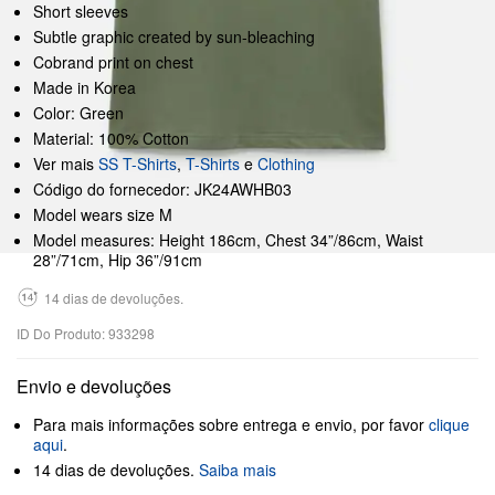
Short sleeves
Subtle graphic created by sun-bleaching
Cobrand print on chest
Made in Korea
Color: Green
Material: 100% Cotton
Ver mais
SS T-Shirts
,
T-Shirts
e
Clothing
Código do fornecedor: JK24AWHB03
Model wears size M
Model measures: Height 186cm, Chest 34”/86cm, Waist
28”/71cm, Hip 36”/91cm
14 dias de devoluções.
ID Do Produto: 933298
Envio e devoluções
Para mais informações sobre entrega e envio, por favor
clique
aqui
.
14 dias de devoluções.
Saiba mais