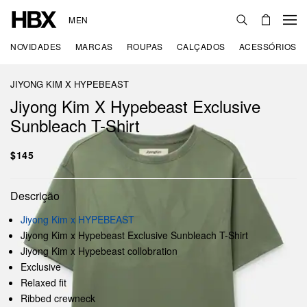
MEN
NOVIDADES
MARCAS
ROUPAS
CALÇADOS
ACESSÓRIOS
JIYONG KIM X HYPEBEAST
Jiyong Kim X Hypebeast Exclusive
Sunbleach T-Shirt
$145
Descrição
Jiyong Kim x HYPEBEAST
Jiyong Kim x Hypebeast Exclusive Sunbleach T-Shirt
Jiyong Kim x Hypebeast collobration
Exclusive
Relaxed fit
Ribbed crewneck