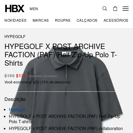
MEN
NOVIDADES
MARCAS
ROUPAS
CALÇADOS
ACESSÓRIOS
HYPEGOLF
HYPEGOLF X POST ARCHIVE
FACTION (PAF) Half Zip-Up Polo T-
Shirts
$150
$130
(Impostos Incluídos)
Você economiza: $20 (13% de desconto)
Descrição
Hypegolf
HYPEGOLF x POST ARCHIVE FACTION (PAF) Half Zip-Up
Polo T-shirts
HYPEGOLF x POST ARCHIVE FACTION (PAF) collaboration