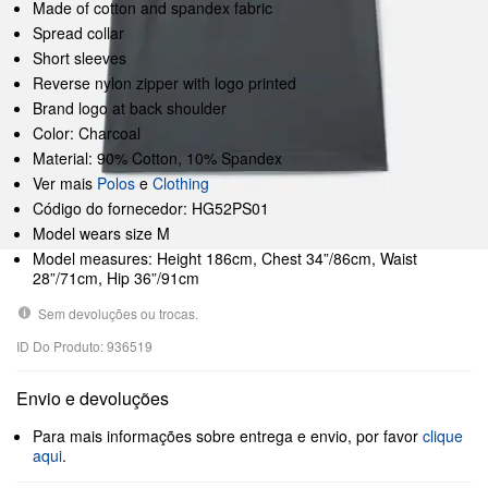
Made of cotton and spandex fabric
Spread collar
Short sleeves
Reverse nylon zipper with logo printed
Brand logo at back shoulder
Color: Charcoal
Material: 90% Cotton, 10% Spandex
Ver mais
Polos
e
Clothing
Código do fornecedor: HG52PS01
Model wears size M
Model measures: Height 186cm, Chest 34”/86cm, Waist
28”/71cm, Hip 36”/91cm
Sem devoluções ou trocas.
ID Do Produto: 936519
Envio e devoluções
Para mais informações sobre entrega e envio, por favor
clique
aqui
.