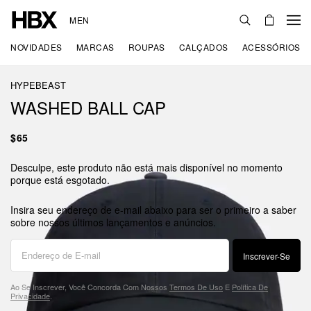
MEN
NOVIDADES
MARCAS
ROUPAS
CALÇADOS
ACESSÓRIOS
HYPEBEAST
WASHED BALL CAP
$65
Desculpe, este produto não está mais disponível no momento
porque está esgotado.
Insira seu endereço de e-mail abaixo para ser o primeiro a saber
sobre nossos últimos lançamentos e anúncios.
Inscrever-Se
Ao Se Inscrever, Você Concorda Com Nossos
Termos De Uso
E
Política De
Privacidade
.