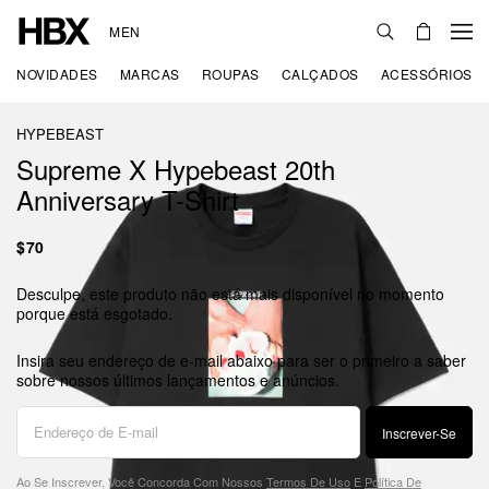
MEN
NOVIDADES
MARCAS
ROUPAS
CALÇADOS
ACESSÓRIOS
HYPEBEAST
Supreme X Hypebeast 20th
Anniversary T-Shirt
$70
Desculpe, este produto não está mais disponível no momento
porque está esgotado.
Insira seu endereço de e-mail abaixo para ser o primeiro a saber
sobre nossos últimos lançamentos e anúncios.
Inscrever-Se
Ao Se Inscrever, Você Concorda Com Nossos
Termos De Uso
E
Política De