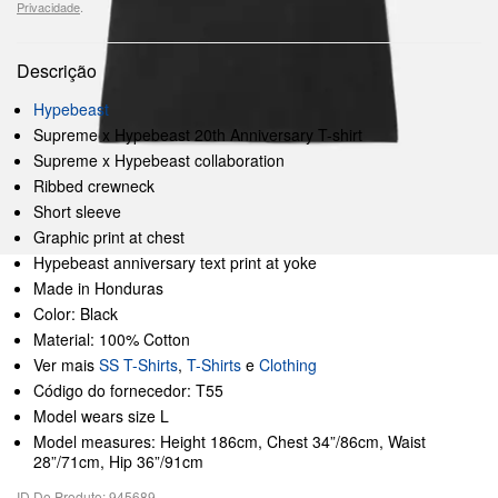
Privacidade
.
Descrição
Hypebeast
Supreme x Hypebeast 20th Anniversary T-shirt
Supreme x Hypebeast collaboration
Ribbed crewneck
Short sleeve
Graphic print at chest
Hypebeast anniversary text print at yoke
Made in Honduras
Color: Black
Material: 100% Cotton
Ver mais
SS T-Shirts
,
T-Shirts
e
Clothing
Código do fornecedor: T55
Model wears size L
Model measures: Height 186cm, Chest 34”/86cm, Waist
28”/71cm, Hip 36”/91cm
ID Do Produto: 945689