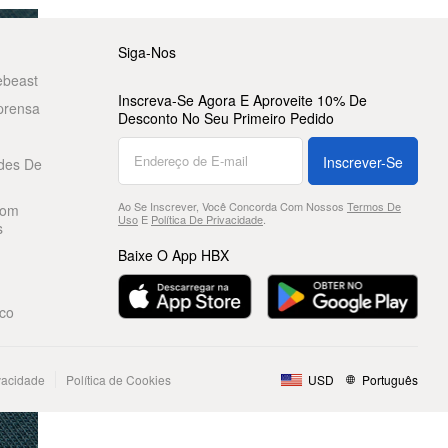
Siga-Nos
ebeast
Inscreva-Se Agora E Aproveite 10% De
prensa
Desconto No Seu Primeiro Pedido
Inscrever-Se
des De
Ao Se Inscrever, Você Concorda Com Nossos
Termos De
Com
Uso
E
Política De Privacidade
.
s
Baixe O App HBX
co
ivacidade
Política de Cookies
USD
Português