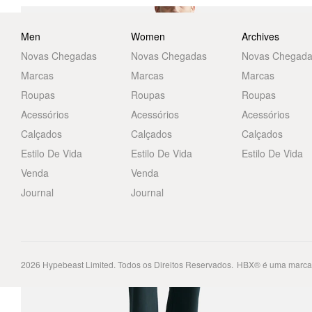
Men
Women
Archives
Novas Chegadas
Novas Chegadas
Novas Chegad
Marcas
Marcas
Marcas
Roupas
Roupas
Roupas
Acessórios
Acessórios
Acessórios
Calçados
Calçados
Calçados
Estilo De Vida
Estilo De Vida
Estilo De Vida
Venda
Venda
Journal
Journal
2026
Hypebeast Limited
. Todos os Direitos Reservados.
HBX® é uma marca 