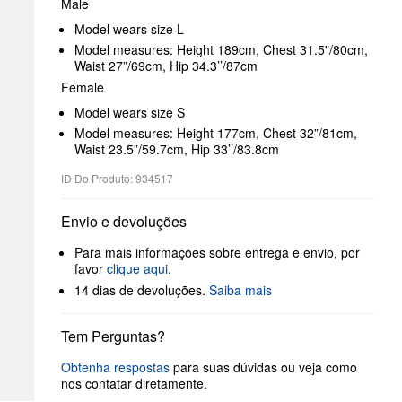
Male
Model wears size L
Model measures: Height 189cm, Chest 31.5"/80cm,
Waist 27”/69cm, Hip 34.3’’/87cm
Female
Model wears size S
Model measures: Height 177cm, Chest 32”/81cm,
Waist 23.5”/59.7cm, Hip 33’’/83.8cm
ID Do Produto: 934517
Envio e devoluções
Para mais informações sobre entrega e envio, por
favor
clique aqui
.
14 dias de devoluções.
Saiba mais
Tem Perguntas?
Obtenha respostas
para suas dúvidas ou veja como
nos contatar diretamente.