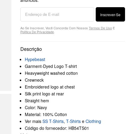
anúncios.
Inscrever-Se
Ao Se Inscrever, Você Concorda Com Nossos
Termos De Uso
E
Política De Privacidade
.
Descrição
Hypebeast
Garment-Dyed Logo T-shirt
Heavyweight washed cotton
Crewneck
Embroidered logo at chest
Silk print logo at rear
Straight hem
Color: Navy
Material: 100% Cotton
Ver mais
SS T-Shirts
,
T-Shirts
e
Clothing
Código do fornecedor: HB54TS01