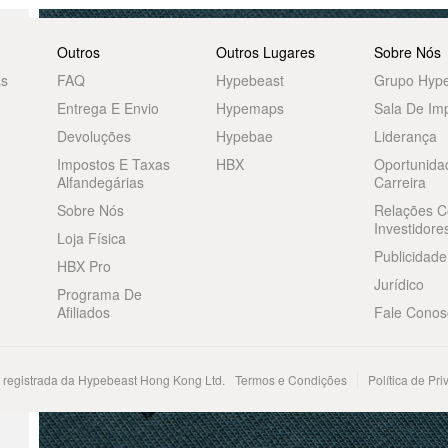
Outros
Outros Lugares
Sobre Nós
as
FAQ
Hypebeast
Grupo Hyp
Entrega E Envio
Hypemaps
Sala De Im
Devoluções
Hypebae
Liderança
Impostos E Taxas
HBX
Oportunida
Alfandegárias
Carreira
Sobre Nós
Relações 
Investidore
Loja Física
Publicidade
HBX Pro
Jurídico
Programa De
Afiliados
Fale Conos
registrada da Hypebeast Hong Kong Ltd.
Termos e Condições
Política de Pr