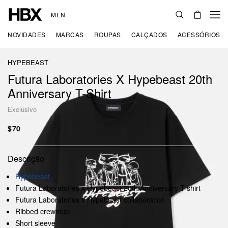
MEN
NOVIDADES
MARCAS
ROUPAS
CALÇADOS
ACESSÓRIOS
HYPEBEAST
Futura Laboratories X Hypebeast 20th
Anniversary T-Shirt
Exclusivo
$70
Descrição
Hypebeast
Futura Laboratories x Hypebeast 20th Anniversary T-shirt
Futura Laboratories x Hypebeast collaboration
Ribbed crewneck
Short sleeve