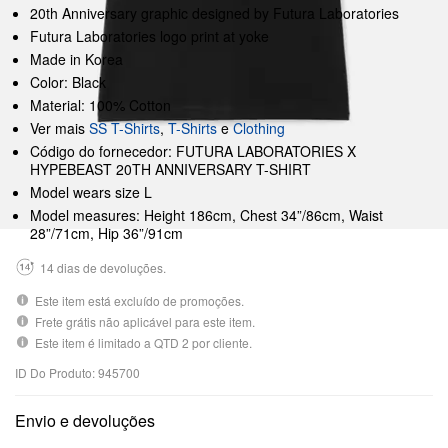
20th Anniversary graphic designed by Futura Laboratories
Futura Laboratories logo print at yoke
Made in Korea
Color: Black
Material: 100% Cotton
Ver mais
SS T-Shirts
,
T-Shirts
e
Clothing
Código do fornecedor: FUTURA LABORATORIES X
HYPEBEAST 20TH ANNIVERSARY T-SHIRT
Model wears size L
Model measures: Height 186cm, Chest 34”/86cm, Waist
28”/71cm, Hip 36”/91cm
14 dias de devoluções.
Este item está excluído de promoções.
Frete grátis não aplicável para este item.
Este item é limitado a QTD 2 por cliente.
ID Do Produto: 945700
Envio e devoluções