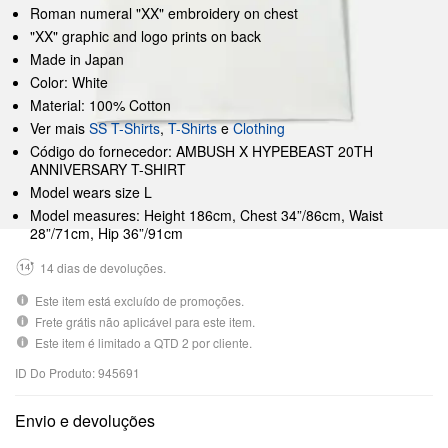
Roman numeral "XX" embroidery on chest
"XX" graphic and logo prints on back
Made in Japan
Color: White
Material: 100% Cotton
Ver mais
SS T-Shirts
,
T-Shirts
e
Clothing
Código do fornecedor: AMBUSH X HYPEBEAST 20TH
ANNIVERSARY T-SHIRT
Model wears size L
Model measures: Height 186cm, Chest 34”/86cm, Waist
28”/71cm, Hip 36”/91cm
14 dias de devoluções.
Este item está excluído de promoções.
Frete grátis não aplicável para este item.
Este item é limitado a QTD 2 por cliente.
ID Do Produto: 945691
Envio e devoluções