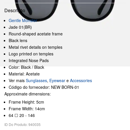
Descrição
Gentle Monster
Jade 01(BR)
Round-shaped acetate frame
Black lens
Metal rivet details on temples
Logo printed on temples
Integrated Nose Pads
Color: Black / Black
Material: Acetate
Ver mais
Sunglasses
,
Eyewear
e
Accessories
Código do fornecedor: NEW BORN-01
Approximate dimensions:
Frame Height: 5cm
Frame Width: 14cm
64 ☐ 20 - 146
ID Do Produto: 940035