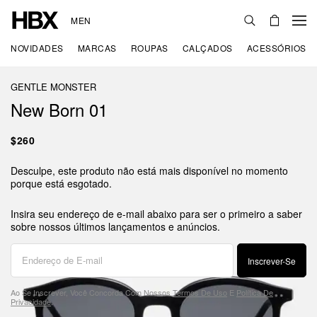
MEN
NOVIDADES
MARCAS
ROUPAS
CALÇADOS
ACESSÓRIOS
GENTLE MONSTER
New Born 01
$260
Desculpe, este produto não está mais disponível no momento
porque está esgotado.
Insira seu endereço de e-mail abaixo para ser o primeiro a saber
sobre nossos últimos lançamentos e anúncios.
Inscrever-Se
Ao Se Inscrever, Você Concorda Com Nossos
Termos De Uso
E
Política De
Privacidade
.