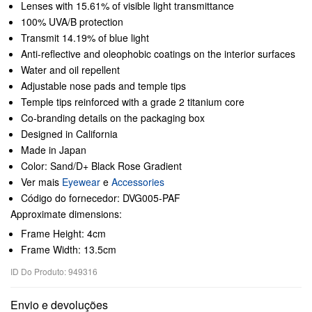
Lenses with 15.61% of visible light transmittance
100% UVA/B protection
Transmit 14.19% of blue light
Anti-reflective and oleophobic coatings on the interior surfaces
Water and oil repellent
Adjustable nose pads and temple tips
Temple tips reinforced with a grade 2 titanium core
Co-branding details on the packaging box
Designed in California
Made in Japan
Color: Sand/D+ Black Rose Gradient
Ver mais
Eyewear
e
Accessories
Código do fornecedor: DVG005-PAF
Approximate dimensions:
Frame Height: 4cm
Frame Width: 13.5cm
ID Do Produto: 949316
Envio e devoluções