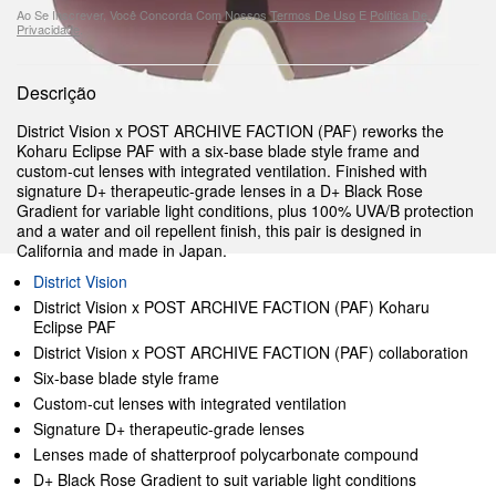
Ao Se Inscrever, Você Concorda Com Nossos
Termos De Uso
E
Política De
Privacidade
.
Descrição
District Vision x POST ARCHIVE FACTION (PAF) reworks the
Koharu Eclipse PAF with a six-base blade style frame and
custom-cut lenses with integrated ventilation. Finished with
signature D+ therapeutic-grade lenses in a D+ Black Rose
Gradient for variable light conditions, plus 100% UVA/B protection
and a water and oil repellent finish, this pair is designed in
California and made in Japan.
District Vision
District Vision x POST ARCHIVE FACTION (PAF) Koharu
Eclipse PAF
District Vision x POST ARCHIVE FACTION (PAF) collaboration
Six-base blade style frame
Custom-cut lenses with integrated ventilation
Signature D+ therapeutic-grade lenses
Lenses made of shatterproof polycarbonate compound
D+ Black Rose Gradient to suit variable light conditions