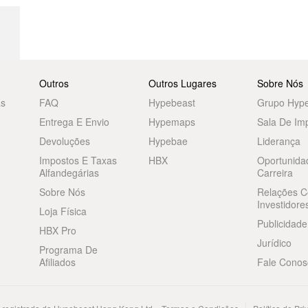
Outros
Outros Lugares
Sobre Nós
as
FAQ
Hypebeast
Grupo Hyp
Entrega E Envio
Hypemaps
Sala De Im
Devoluções
Hypebae
Liderança
Impostos E Taxas
HBX
Oportunida
Alfandegárias
Carreira
Sobre Nós
Relações 
Investidore
Loja Física
Publicidade
HBX Pro
Jurídico
Programa De
Afiliados
Fale Conos