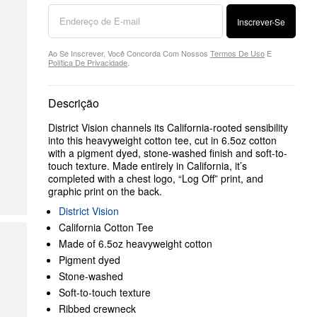
Inscrever-Se
Ao Se Inscrever, Você Concorda Com Nossos
Termos De Uso
E
Política De Privacidade
.
Descrição
District Vision channels its California-rooted sensibility
into this heavyweight cotton tee, cut in 6.5oz cotton
with a pigment dyed, stone-washed finish and soft-to-
touch texture. Made entirely in California, it’s
completed with a chest logo, “Log Off” print, and
graphic print on the back.
District Vision
California Cotton Tee
Made of 6.5oz heavyweight cotton
Pigment dyed
Stone-washed
Soft-to-touch texture
Ribbed crewneck