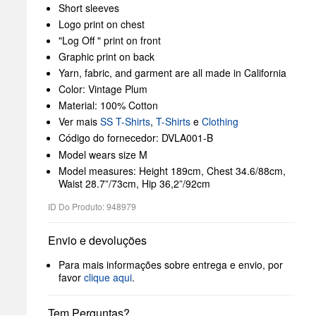
Short sleeves
Logo print on chest
"Log Off " print on front
Graphic print on back
Yarn, fabric, and garment are all made in California
Color: Vintage Plum
Material: 100% Cotton
Ver mais
SS T-Shirts
,
T-Shirts
e
Clothing
Código do fornecedor: DVLA001-B
Model wears size M
Model measures: Height 189cm, Chest 34.6/88cm,
Waist 28.7”/73cm, Hip 36,2”/92cm
ID Do Produto: 948979
Envio e devoluções
Para mais informações sobre entrega e envio, por
favor
clique aqui
.
Tem Perguntas?