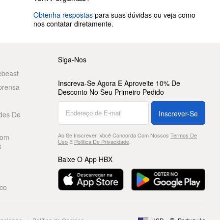
Obtenha respostas
para suas dúvidas ou veja como
nos contatar diretamente.
Siga-Nos
ebeast
Inscreva-Se Agora E Aproveite 10% De
prensa
Desconto No Seu Primeiro Pedido
Inscrever-Se
des De
Ao Se Inscrever, Você Concorda Com Nossos
Termos De
Com
Uso
E
Política De Privacidade
.
s
Baixe O App HBX
co