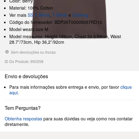
Color: Berry
Material: 100% Cotton
Ver mais
SS T-Shirts
,
T-Shirts
e
Clothing
Código do fornecedor: BDP26T00005057RD12
Model wears size M
Model measures: Height 189cm, Chest 34.6/88cm, Waist
28.7”/73cm, Hip 36,2”/92cm
Sem devoluções ou trocas.
ID Do Produto: 950258
Envio e devoluções
Para mais informações sobre entrega e envio, por favor
clique
aqui
.
Tem Perguntas?
Obtenha respostas
para suas dúvidas ou veja como nos contatar
diretamente.