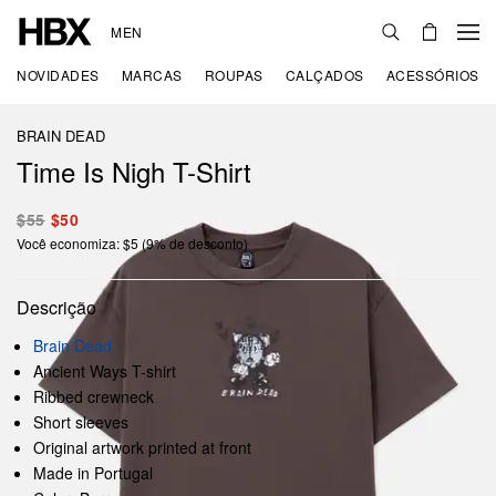
MEN
NOVIDADES
MARCAS
ROUPAS
CALÇADOS
ACESSÓRIOS
BRAIN DEAD
Time Is Nigh T-Shirt
$55
$50
Você economiza: $5 (9% de desconto)
Descrição
Brain Dead
Ancient Ways T-shirt
Ribbed crewneck
Short sleeves
Original artwork printed at front
Made in Portugal