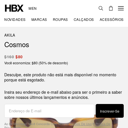
MEN
NOVIDADES
MARCAS
ROUPAS
CALÇADOS
ACESSÓRIOS
AKILA
Cosmos
$160
$80
Você economiza: $80 (50% de desconto)
Desculpe, este produto não está mais disponível no momento
porque está esgotado.
Insira seu endereço de e-mail abaixo para ser o primeiro a saber
sobre nossos últimos lançamentos e anúncios.
Inscrever-Se
Ao Se Inscrever, Você Concorda Com Nossos
Termos De Uso
E
Política De
Privacidade
.