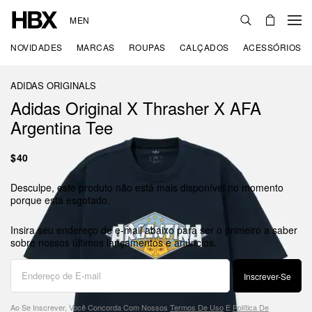
MEN
NOVIDADES
MARCAS
ROUPAS
CALÇADOS
ACESSÓRIOS
ADIDAS ORIGINALS
Adidas Original X Thrasher X AFA
Argentina Tee
$40
Desculpe, este produto não está mais disponível no momento
porque está esgotado.
Insira seu endereço de e-mail abaixo para ser o primeiro a saber
sobre nossos últimos lançamentos e anúncios.
Inscrever-Se
Ao Se Inscrever, Você Concorda Com Nossos
Termos De Uso
E
Política De