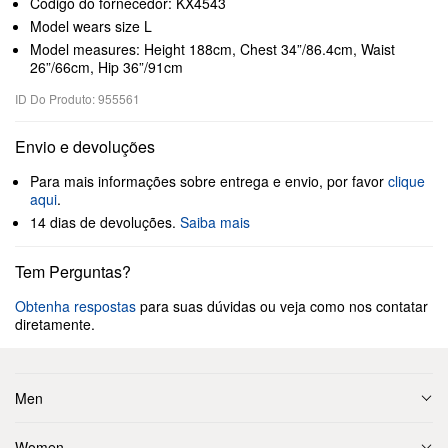
Código do fornecedor: KX4543
Model wears size L
Model measures: Height 188cm, Chest 34”/86.4cm, Waist
26”/66cm, Hip 36”/91cm
ID Do Produto: 955561
Envio e devoluções
Para mais informações sobre entrega e envio, por favor
clique
aqui
.
14 dias de devoluções.
Saiba mais
Tem Perguntas?
Obtenha respostas
para suas dúvidas ou veja como nos contatar
diretamente.
Men
Women