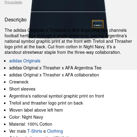
Privacidade
.
Descrição
The adidas Originals x Thrasher x AFA Argentina Tee channels
football heritage through a skate-laced lens, pairing Argentina's
national symbol graphic print at the front with Trefoil and Thrasher
logo print at the back. Cut from cotton in Night Navy, it's a
standout streetwear staple from the three-way collaboration.
adidas Originals
adidas Original x Thrasher x AFA Argentina Tee
adidas Original x Thrasher x AFA collaboration
Crewneck
Short sleeves
Argentina's national symbol graphic print on front
Trefoil and thrasher logo print on back
Woven label above left hem
Color: Night Navy
Material: 100% Cotton
Ver mais
T-Shirts
e
Clothing