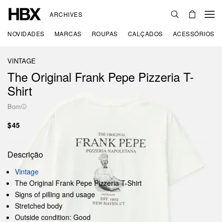
ARCHIVES
NOVIDADES
MARCAS
ROUPAS
CALÇADOS
ACESSÓRIOS
VINTAGE
The Original Frank Pepe Pizzeria T-
Shirt
Bom
$45
Descrição
Vintage
The Original Frank Pepe Pizzeria T-Shirt
Signs of pilling and usage
Stretched body
Outside condition: Good