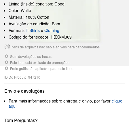
Lining (Inside) condition: Good
Color: White
Material: 100% Cotton
Avaliação de condição: Bom
Ver mais
T-Shirts
e
Clothing
Código do fornecedor: HBXKM369
Itens de arquivos não são elegíveis para cancelamentos.
Sem devoluções ou trocas.
Este item está excluído de promoções.
Frete grátis não aplicável para este item.
ID Do Produto: 947210
Envio e devoluções
Para mais informações sobre entrega e envio, por favor
clique
aqui
.
Tem Perguntas?