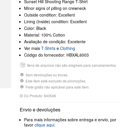
Sunset Hill Shooting Range T-Shirt
Minor signs of pilling on crewneck
Outside condition: Excellent
Lining (Inside) condition: Excellent
Color: Black
Material: 100% Cotton
Avaliação de condição: Excelente
Ver mais
T-Shirts
e
Clothing
Código do fornecedor: HBXAL6003
Itens de arquivos não são elegíveis para cancelamentos.
Sem devoluções ou trocas.
Este item está excluído de promoções.
Frete grátis não aplicável para este item.
ID Do Produto: 943546
Envio e devoluções
Para mais informações sobre entrega e envio, por
favor
clique aqui
.