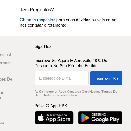
Tem Perguntas?
Obtenha respostas
para suas dúvidas ou veja como
nos contatar diretamente.
Siga-Nos
ebeast
Inscreva-Se Agora E Aproveite 10% De
prensa
Desconto No Seu Primeiro Pedido
Inscrever-Se
des De
Ao Se Inscrever, Você Concorda Com Nossos
Termos De
Com
Uso
E
Política De Privacidade
.
s
Baixe O App HBX
co