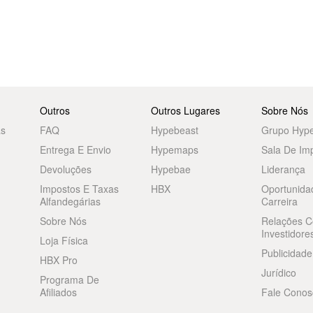
Outros
Outros Lugares
Sobre Nós
as
FAQ
Hypebeast
Grupo Hyp
Entrega E Envio
Hypemaps
Sala De Im
Devoluções
Hypebae
Liderança
Impostos E Taxas
HBX
Oportunida
Alfandegárias
Carreira
Sobre Nós
Relações 
Investidore
Loja Física
Publicidade
HBX Pro
Jurídico
Programa De
Afiliados
Fale Conos