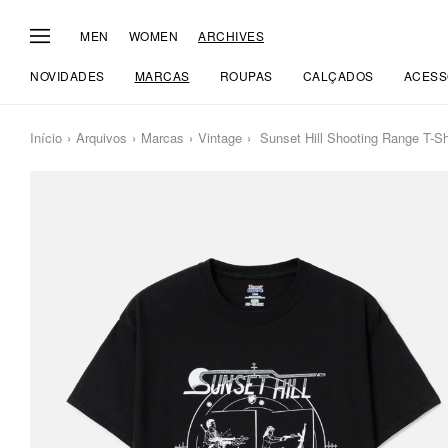
MEN
WOMEN
ARCHIVES
NOVIDADES
MARCAS
ROUPAS
CALÇADOS
ACESS
Início
Arquivos
Marcas
Vintage
Sunset Hill Shooting Range T-Sh