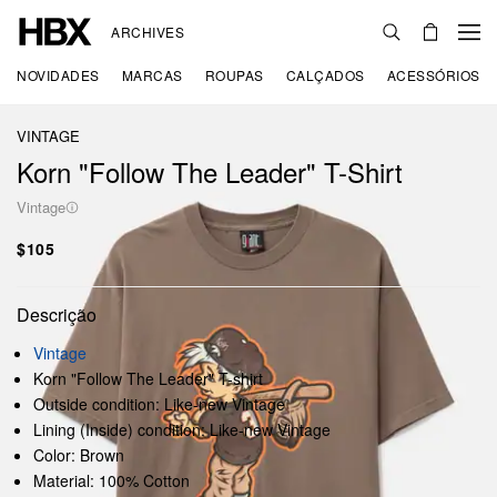
ARCHIVES
NOVIDADES
MARCAS
ROUPAS
CALÇADOS
ACESSÓRIOS
VINTAGE
Korn "Follow The Leader" T-Shirt
Vintage
$105
Descrição
Vintage
Korn "Follow The Leader" T-shirt
Outside condition: Like-new Vintage
Lining (Inside) condition: Like-new Vintage
Color: Brown
Material: 100% Cotton