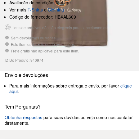
Avaliação de condição: Vintage
Ver mais
T-Shirts
e
Clothing
Código do fornecedor: HBXAL609
Itens de arquivos não são elegíveis para cancelamentos.
Sem devoluções ou trocas.
Este item está excluído de promoções.
Frete grátis não aplicável para este item.
ID Do Produto: 940974
Envio e devoluções
Para mais informações sobre entrega e envio, por favor
clique
aqui
.
Tem Perguntas?
Obtenha respostas
para suas dúvidas ou veja como nos contatar
diretamente.