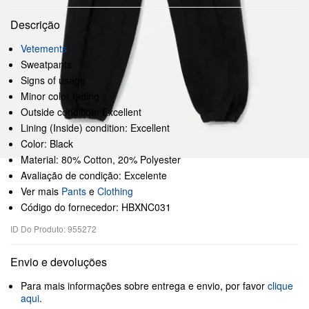
Descrição
Vetements
Sweatpants
Signs of usage
Minor color fading
Outside condition: Excellent
Lining (Inside) condition: Excellent
Color: Black
Material: 80% Cotton, 20% Polyester
Avaliação de condição: Excelente
Ver mais
Pants
e
Clothing
Código do fornecedor: HBXNC031
ID Do Produto: 955272
Envio e devoluções
Para mais informações sobre entrega e envio, por favor
clique
aqui
.