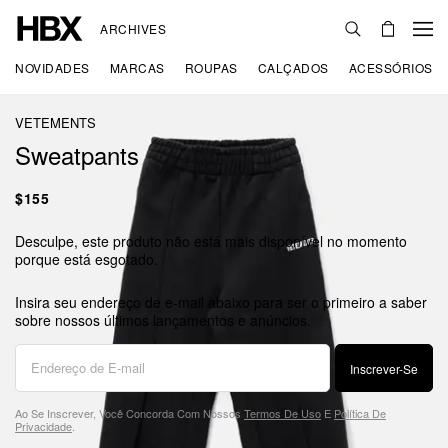
ARCHIVES
NOVIDADES
MARCAS
ROUPAS
CALÇADOS
ACESSÓRIOS
VETEMENTS
Sweatpants
$155
Desculpe, este produto não está mais disponível no momento
porque está esgotado.
Insira seu endereço de e-mail abaixo para ser o primeiro a saber
sobre nossos últimos lançamentos e anúncios.
Inscrever-Se
Ao Se Inscrever, Você Concorda Com Nossos
Termos De Uso
E
Política De
Privacidade
.