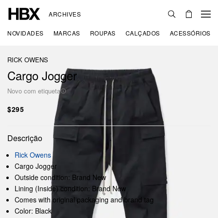
ARCHIVES
NOVIDADES
MARCAS
ROUPAS
CALÇADOS
ACESSÓRIOS
RICK OWENS
Cargo Jogger
Novo com etiqueta
$295
Descrição
Rick Owens
Cargo Jogger
Outside condition: Brand New
Lining (Inside) condition: Brand New
Comes with original packaging and brand tag
Color: Black