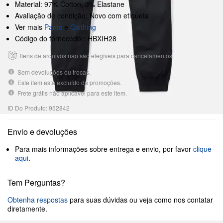
Material: 97% Cotton, 3% Elastane
Avaliação de condição: Novo com etiqueta
Ver mais
Pants
e
Clothing
Código do fornecedor: HBXIH28
Itens de arquivos não são elegíveis para cancelamentos.
Sem devoluções ou trocas.
Este item está excluído de promoções.
Frete grátis não aplicável para este item.
ID Do Produto: 952842
Envio e devoluções
Para mais informações sobre entrega e envio, por favor
clique
aqui
.
Tem Perguntas?
Obtenha respostas
para suas dúvidas ou veja como nos contatar
diretamente.