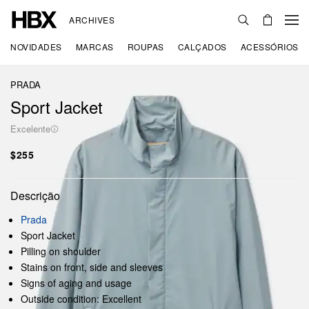
ARCHIVES
NOVIDADES
MARCAS
ROUPAS
CALÇADOS
ACESSÓRIOS
PRADA
Sport Jacket
Excelente
$255
Descrição
Prada
Sport Jacket
Pilling on shoulder
Stains on front, side and sleeves
Signs of aging and usage
Outside condition: Excellent