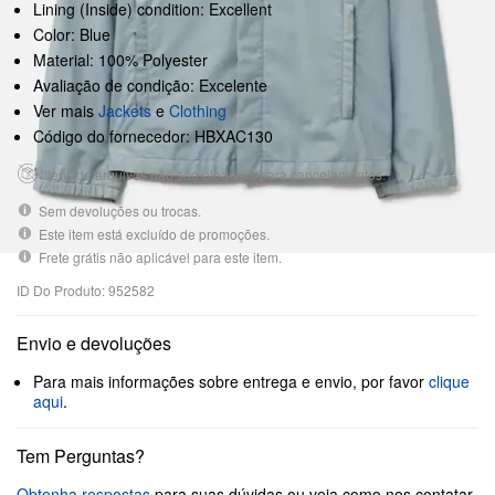
Lining (Inside) condition: Excellent
Color: Blue
Material: 100% Polyester
Avaliação de condição: Excelente
Ver mais
Jackets
e
Clothing
Código do fornecedor: HBXAC130
Itens de arquivos não são elegíveis para cancelamentos.
Sem devoluções ou trocas.
Este item está excluído de promoções.
Frete grátis não aplicável para este item.
ID Do Produto: 952582
Envio e devoluções
Para mais informações sobre entrega e envio, por favor
clique
aqui
.
Tem Perguntas?
Obtenha respostas
para suas dúvidas ou veja como nos contatar