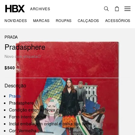
ARCHIVES
NOVIDADES
MARCAS
ROUPAS
CALÇADOS
ACESSÓRIOS
PRADA
Pradasphere
Novo com etiqueta
$540
Descrição
Prada
Pradasphere
Condição externa: Nova
Forro interno: Novo
Inclui embalagem original e caixa tipo livro
Cor: Vermelha