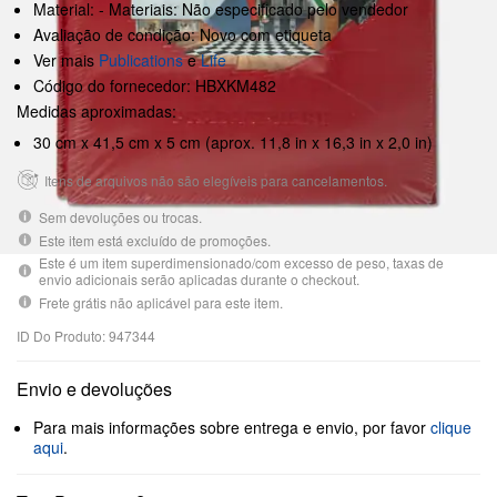
Material: - Materiais: Não especificado pelo vendedor
Avaliação de condição: Novo com etiqueta
Ver mais
Publications
e
Life
Código do fornecedor: HBXKM482
Medidas aproximadas:
30 cm x 41,5 cm x 5 cm (aprox. 11,8 in x 16,3 in x 2,0 in)
Itens de arquivos não são elegíveis para cancelamentos.
Sem devoluções ou trocas.
Este item está excluído de promoções.
Este é um item superdimensionado/com excesso de peso, taxas de
envio adicionais serão aplicadas durante o checkout.
Frete grátis não aplicável para este item.
ID Do Produto: 947344
Envio e devoluções
Para mais informações sobre entrega e envio, por favor
clique
aqui
.